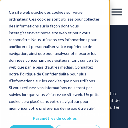
Ce site web stocke des cookies sur votre
ordinateur. Ces cookies sont utilisés pour collecter
des informations sur la façon dont vous
interagissez avec notre site web et pour vous
reconnaître. Nous utilisons ces informations pour
Jaak Beckers
améliorer et personnaliser votre expérience de
navigation, ainsi que pour analyser et mesurer les
Psychologue clinicien - Thérapeute
données concernant nos visiteurs, tant sur ce site
web que par le biais d'autres médias. Consultez
comportemental
notre Politique de Confidentialité pour plus
d'informations sur les cookies que nous utilisons.
Hasselt
Si vous refusez, vos informations ne seront pas
Je donne des ateliers sur la thérapie comportementale
suivies lorsque vous visiterez ce site web. Un petit
et je suis fortement impliqué dans le développement de
cookie sera placé dans votre navigateur pour
formations professionnelles. Vous pouvez me consulter
mémoriser votre préférence de ne pas être suivi.
pour différents traitements et ateliers de thérapie
Paramètres du cookies
comportementale.