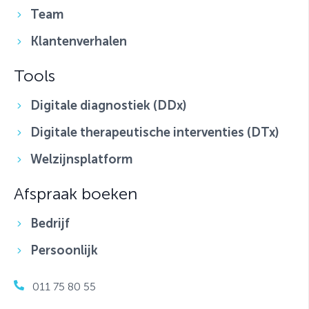
Faresa is jouw partner in mentaal welzijn. Van welzijn op
het werk tot persoonlijke groei. Onze psychologen
bieden wetenschappelijk onderbouwde therapie en
coaching voor onder andere stress, adhd, angst,
depressie en burn-out.
Follow Us
Quick Links
Persoonlijk
Bedrijven
Over Faresa