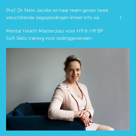
Prof. Dr. Nele Jacobs en haar team geven twee
verschillende dagopleidingen (meer info via
deze link
):
Mental Health Masterclass voor HR & HR BP
Soft Skills training voor leidinggevenden