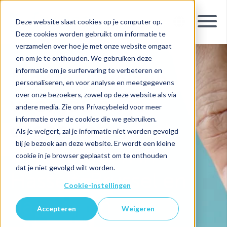
Deze website slaat cookies op je computer op.
Deze cookies worden gebruikt om informatie te
verzamelen over hoe je met onze website omgaat
en om je te onthouden. We gebruiken deze
informatie om je surfervaring te verbeteren en
Mentaal welzijn
personaliseren, en voor analyse en meetgegevens
over onze bezoekers, zowel op deze website als via
voor jou en je
andere media. Zie ons Privacybeleid voor meer
informatie over de cookies die we gebruiken.
organisatie,
met
Als je weigert, zal je informatie niet worden gevolgd
bij je bezoek aan deze website. Er wordt een kleine
psychologen in
cookie in je browser geplaatst om te onthouden
dat je niet gevolgd wilt worden.
Hasselt, Brussel en
Cookie-instellingen
daarbuiten
Accepteren
Weigeren