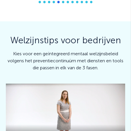
Zij pakt het hele plaatje aan en niet
enkel de burn-out waar ik toen mee
worstelde. Ik sta nu dankzij haar sterker
in mijn schoenen en kan veel beter mijn
grenzen aangeven. Ik kan niet zeggen
waarom Faresa beter zou zijn dan
andere opties, omdat het voor mij de
eerste keer is dat ik bij een psycholoog
terechtkom. Maar ik ben wel overtuigd
dat de mensen die daar werken zeer
bekwaam zijn, begripvol en een
oplossing kunnen aanreiken zodat men
stappen in de goede richting kan nemen
naar genezing."
H.N.
Cliënt Faresa