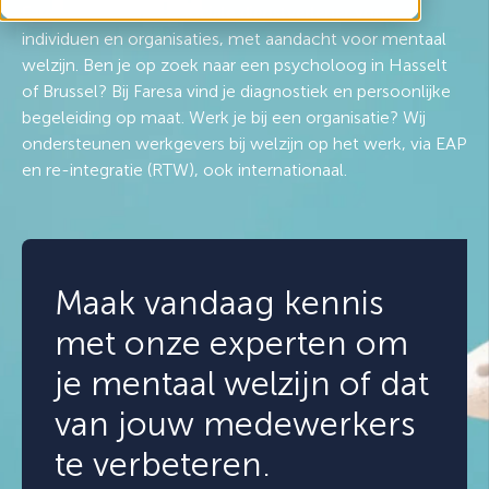
Faresa is een psychosociale dienstverlener voor
individuen en organisaties, met aandacht voor mentaal
welzijn. Ben je op zoek naar een psycholoog in Hasselt
of Brussel? Bij Faresa vind je diagnostiek en persoonlijke
begeleiding op maat. Werk je bij een organisatie? Wij
ondersteunen werkgevers bij welzijn op het werk, via EAP
en re-integratie (RTW), ook internationaal.
Maak vandaag kennis
met onze experten om
je mentaal welzijn of dat
van jouw medewerkers
te verbeteren.