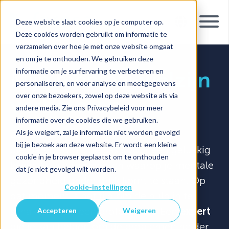
Deze website slaat cookies op je computer op.
Deze cookies worden gebruikt om informatie te
verzamelen over hoe je met onze website omgaat
en om je te onthouden. We gebruiken deze
informatie om je surfervaring te verbeteren en
Mijn mentaal
welzijn
personaliseren, en voor analyse en meetgegevens
over onze bezoekers, zowel op deze website als via
verbeteren
andere media. Zie ons Privacybeleid voor meer
informatie over de cookies die we gebruiken.
Als je weigert, zal je informatie niet worden gevolgd
Jouw
mentaal welzijn
en dat van je
bij je bezoek aan deze website. Er wordt een kleine
dierbaren vormt de basis voor een gelukkig
cookie in je browser geplaatst om te onthouden
leven. Er zijn momenten waarop je mentale
dat je niet gevolgd wilt worden.
gezondheid onder druk komt te staan. Op
Cookie-instellingen
dat moment is het tijd om de hulp in te
schakelen van een professional. Een
expert
Accepteren
Weigeren
die je kan helpen om de problemen helder