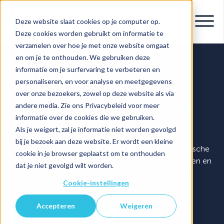
Deze website slaat cookies op je computer op.
Deze cookies worden gebruikt om informatie te
verzamelen over hoe je met onze website omgaat
en om je te onthouden. We gebruiken deze
informatie om je surfervaring te verbeteren en
Sille Moens
personaliseren, en voor analyse en meetgegevens
over onze bezoekers, zowel op deze website als via
Klinisch psycholoog - gedragstherapeut
andere media. Zie ons Privacybeleid voor meer
informatie over de cookies die we gebruiken.
Als je weigert, zal je informatie niet worden gevolgd
Brussel
bij je bezoek aan deze website. Er wordt een kleine
Met een uitgebreide expertise in diverse psychologische
cookie in je browser geplaatst om te onthouden
domeinen kunnen zowel volwassenen, adolescenten en
dat je niet gevolgd wilt worden.
kinderen bij mij terecht in het Nederlands, Frans of
Cookie-instellingen
Engels.
Accepteren
Weigeren
Maak een afspraak