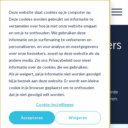
Deze website slaat cookies op je computer op.
Deze cookies worden gebruikt om informatie te
verzamelen over hoe je met onze website omgaat
en om je te onthouden. We gebruiken deze
informatie om je surfervaring te verbeteren en
Dr. Kristien Scheepers
personaliseren, en voor analyse en meetgegevens
over onze bezoekers, zowel op deze website als via
Psychiater
andere media. Zie ons Privacybeleid voor meer
informatie over de cookies die we gebruiken.
Als je weigert, zal je informatie niet worden gevolgd
Tienen
bij je bezoek aan deze website. Er wordt een kleine
Heb je de hulp nodig van een psychiater met veel
cookie in je browser geplaatst om te onthouden
expertise? Ik geloof in een veelzijdige en geïntegreerde
dat je niet gevolgd wilt worden.
aanpak om jouw psychische gezondheid te verbeteren.
Cookie-instellingen
Accepteren
Weigeren